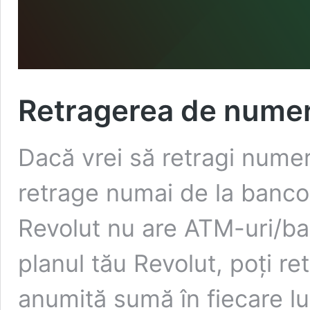
Retragerea de numer
Dacă vrei să retragi numer
retrage numai de la banco
Revolut nu are ATM-uri/ba
planul tău Revolut, poți r
anumită sumă în fiecare lu