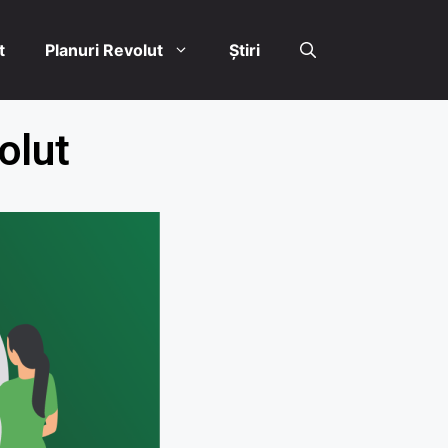
​
Planuri Revolut
Știri
olut