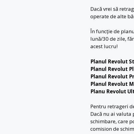
Dacă vrei să retra
operate de alte b
În funcție de plan
lună/30 de zile, f
acest lucru!
Planul Revolut S
Planul Revolut P
Planul Revolut 
Planul Revolut M
Planu Revolut Ul
Pentru retrageri 
Dacă nu ai valuta p
schimbare, care po
comision de schim