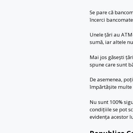
Se pare că bancom
încerci bancomatel
Unele țări au ATM
sumă, iar altele n
Mai jos găsești țăr
spune care sunt b
De asemenea, poți
împărtășite multe 
Nu sunt 100% sigur
condițiile se pot
evidența acestor luc