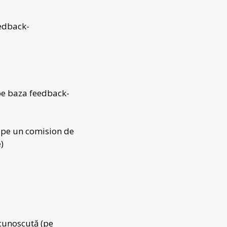
eedback-
pe baza feedback-
cepe un comision de
)
cunoscută (pe