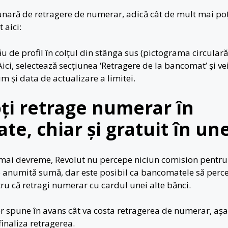
 lunară de retragere de numerar, adică cât de mult mai poț
 aici:
u de profil în colțul din stânga sus (pictograma circulară
Aici, selectează secțiunea ‘Retragere de la bancomat’ și v
m și data de actualizare a limitei.
ți retrage numerar în
ate, chiar și gratuit în une
mai devreme, Revolut nu percepe niciun comision pentru
 anumită sumă, dar este posibil ca bancomatele să perc
u că retragi numerar cu cardul unei alte bănci.
 spune în avans cât va costa retragerea de numerar, așa c
finaliza retragerea.