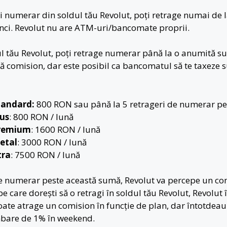
gi numerar din soldul tău Revolut, poți retrage numai de
ănci. Revolut nu are ATM-uri/bancomate proprii.
ul tău Revolut, poți retrage numerar până la o anumită su
ără comision, dar este posibil ca bancomatul să te taxeze
tandard:
800 RON sau până la 5 retrageri de numerar pe
lus
: 800 RON / lună
Premium
: 1600 RON / lună
etal
: 3000 RON / lună
tra
: 7500 RON / lună
de numerar peste această sumă, Revolut va percepe un co
e care dorești să o retragi în soldul tău Revolut, Revolut î
ate atrage un comision în funcție de plan, dar întotdeau
bare de 1% în weekend.