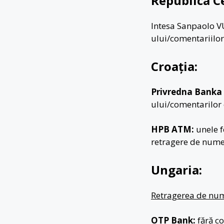
Republica C
Intesa Sanpaolo V
ului/comentariilor
Croația:
Privredna Banka 
ului/comentarilor 
HPB ATM:
unele f
retragere de nume
Ungaria:
Retragerea de num
OTP Bank:
fără co