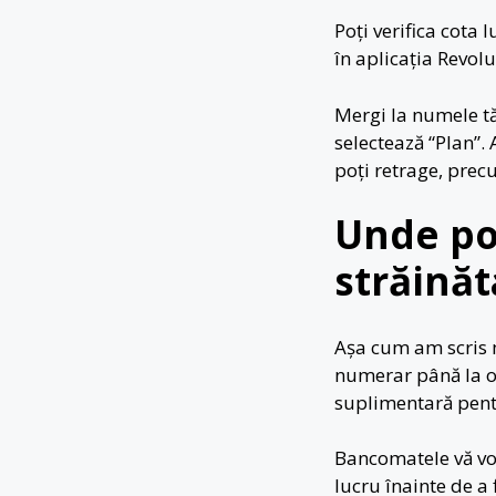
Poți verifica cota
în aplicația Revolut
Mergi la numele tă
selectează “Plan”. 
poți retrage, precu
Unde po
străinăt
Așa cum am scris 
numerar până la o
suplimentară pentr
Bancomatele vă vor
lucru înainte de a 