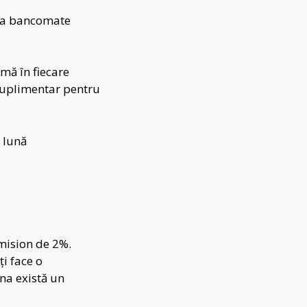
 la bancomate
mă în fiecare
 suplimentar pentru
 lună
mision de 2%.
ți face o
na există un