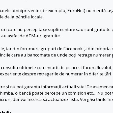
atele omniprezente (de exemplu, EuroNet) nu merită, așa
e de la băncile locale.
-uri care nu percep taxe suplimentare sau sunt gratuite 
u au astfel de ATM-uri gratuite.
ile, iar din forumuri, grupuri de Facebook și din propria e
ăncile care au bancomate de unde poți retrage numerar g
 consulta ultimele comentarii de pe acest forum Revolut
experiențe despre retragerile de numerar în diferite țări.
e și nu pot garanta informații actualizate! De asemenea,
 schimba, o bancă poate percepe un comision etc… Nu pot
ruri, dar voi încerca să actualizez lista. Vei găsi țările în