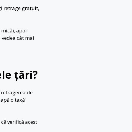
i retrage gratuit,
 mică), apoi
ei vedea cât mai
le țări?
 retragerea de
eapă o taxă
ă verifică acest