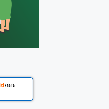
ici
(fără