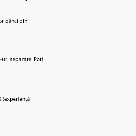
or bănci din
uri separate. Poți
ă (experiență