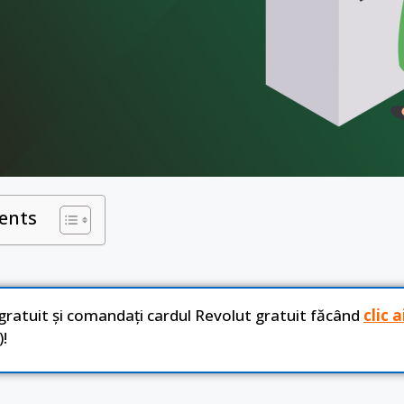
ents
 gratuit și comandați cardul Revolut gratuit făcând
clic a
!