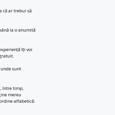
 că ar trebui să
până la o anumită
xperiență îți voi
ratuit.
, unde sunt
 între timp,
 ține mereu
 ordine alfabetică: